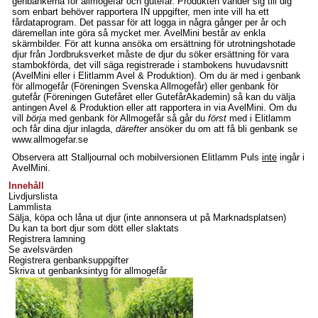
genbankerna för allmogefår och gutefår. Produkten vänder sig till dig
som enbart behöver rapportera IN uppgifter, men inte vill ha ett
fårdataprogram. Det passar för att logga in några gånger per år och
däremellan inte göra så mycket mer. AvelMini består av enkla
skärmbilder. För att kunna ansöka om ersättning för utrotningshotade
djur från Jordbruksverket måste de djur du söker ersättning för vara
stambokförda, det vill säga registrerade i stambokens huvudavsnitt
(AvelMini eller i Elitlamm Avel & Produktion). Om du är med i genbank
för allmogefår (Föreningen Svenska Allmogefår) eller genbank för
gutefår (Föreningen Gutefåret eller GutefårAkademin) så kan du välja
antingen Avel & Produktion eller att rapportera in via AvelMini. Om du
vill
börja
med genbank för Allmogefår så går du
först
med i Elitlamm
och får dina djur inlagda,
därefter
ansöker du om att få bli genbank se
www.allmogefar.se
Observera att Stalljournal och mobilversionen Elitlamm Puls
inte
ingår i
AvelMini.
Innehåll
Livdjurslista
Lammlista
Sälja, köpa och låna ut djur (inte annonsera ut på Marknadsplatsen)
Du kan ta bort djur som dött eller slaktats
Registrera lamning
Se avelsvärden
Registrera genbanksuppgifter
Skriva ut genbanksintyg för allmogefår