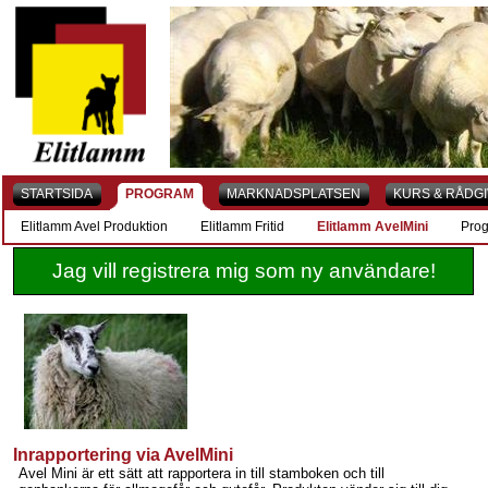
STARTSIDA
PROGRAM
MARKNADSPLATSEN
KURS & RÅDG
Elitlamm Avel Produktion
Elitlamm Fritid
Elitlamm AvelMini
Pro
Jag vill registrera mig som ny användare!
Inrapportering via AvelMini
Avel Mini är ett sätt att rapportera in till stamboken och till