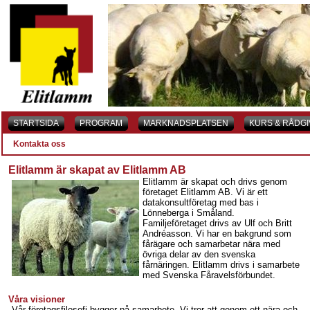
STARTSIDA
PROGRAM
MARKNADSPLATSEN
KURS & RÅDGI
Kontakta oss
Elitlamm är skapat av Elitlamm AB
Elitlamm är skapat och drivs genom
företaget Elitlamm AB. Vi är ett
datakonsultföretag med bas i
Lönneberga i Småland.
Familjeföretaget drivs av Ulf och Britt
Andréasson. Vi har en bakgrund som
fårägare och samarbetar nära med
övriga delar av den svenska
fårnäringen. Elitlamm drivs i samarbete
med Svenska Fåravelsförbundet.
Våra visioner
Vår företagsfilosofi bygger på samarbete. Vi tror att genom ett nära och