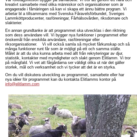
kreativt samarbete med olika människor och organisationer som är
engagerade i fårnäringen så kan vi skapa ett ännu bättre program. Vi
arbetar bl a tillsammans med Svenska Fåravelsförbundet, Sveriges
Lammköttproducenter, rasföreningar, Fårhälsovården, riksdomare och
slakterier.
En annan grundtanke är att programmet ska utvecklas i den riktning
som dess användare vill. Vi bygger nya funktioner i programmet efter
önskemål från enskilda användare, rasföreningar eller
riksorganisationer. Vi vill också samla så mycket fårkunskap och så
många funktioner runt får som är möjligt på ett och samma ställe.
Målet är att du ska kunna arbeta med allt från rekryteringar av djur,
statistik, kontakter med myndigheter och slakt genom Elitlamm. Vi tror
på mångfald. Vi vet att fårgårdarna ser väldigt olika ut när det gäller
storlek, mål och verksamhet och vi tycker att det är en styrka.
Om du vill diskutera utveckling av programmet, samarbete eller har
nya idéer för programmet kan du kontakta Elitlamms kontor på
info@elitlamm.com