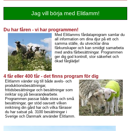
Jag vill börja med Elitlamm!
Du har fåren - vi har programmen!
Med Elitlamms fårdataprogram samlar du
all information om dina djur på ett och
samma ställe, du utvecklar dina
fårkunskaper och kan smidigt samarbeta
med andra fårbesättningar. Programmen
ger dig god kontroll, stor säkerhet och
ökad fårglädje!
4 får eller 400 får - det finns program för dig
Elitlamm vänder sig till både avels- och
produktionsbesättningar,
fritidsbesättningar och besättningar som
inriktar sig på bevarandearbete.
Programmen passar både stora och små
besättningar, ger stöd oavsett vilken
inriktning din gård har och vilka fårraser
du har satsat på. 3100 besättningar i
Sverige och Danmark använder Elitlamm.