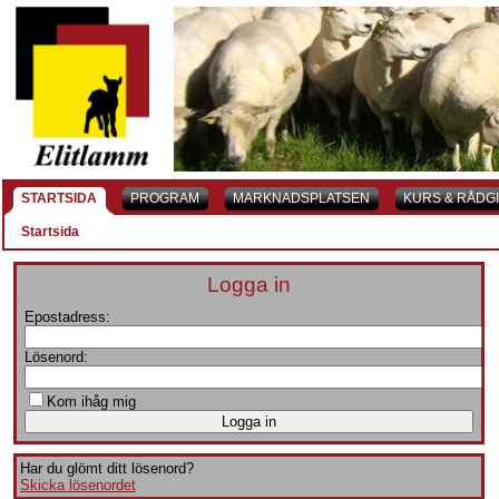
STARTSIDA
PROGRAM
MARKNADSPLATSEN
KURS & RÅDG
Startsida
Logga in
Epostadress:
Lösenord:
Kom ihåg mig
Har du glömt ditt lösenord?
Skicka lösenordet