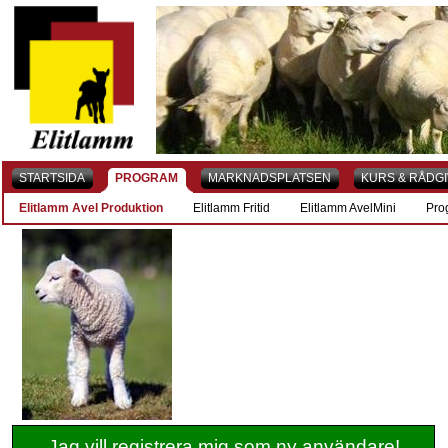
STARTSIDA
PROGRAM
MARKNADSPLATSEN
KURS & RÅDG
Elitlamm Avel Produktion
Elitlamm Fritid
Elitlamm AvelMini
Pro
Jag vill registrera mig som ny användare!