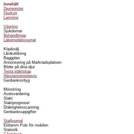
Innehåll
Djurregister
Djurkort
Lamning
Vägning
Sjukdomar
Behandlingar
Läkemedelsjournal
Köp&sälj
Lån&utlåning
Baggplan
Annonsering på Marknadsplatsen
Bilder på dina djur
Testa släktskap
Härstamningsbevis
Genbanksintyg
Mönstring
Avelsvärdering
Slakt
Slaktprognoser
Dräktighetsscanning
Genbanksuppgifter
Stalljournal
Elitlamm Puls för mobilen
Statistik