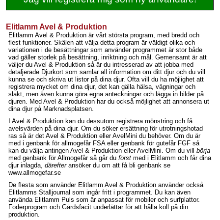
Elitlamm Avel & Produktion
Elitlamm Avel & Produktion är vårt största program, med bredd och
flest funktioner. Skälen att välja detta program är väldigt olika och
variationen i de besättningar som använder programmet är stor både
vad gäller storlek på besättning, inriktning och mål. Gemensamt är att
väljer du Avel & Produktion så är du intresserad av att jobba med
detaljerade Djurkort som samlar all information om ditt djur och du vill
kunna se och skriva ut listor på dina djur. Ofta vill du ha möjlighet att
registrera mycket om dina djur, det kan gälla hälsa, vägningar och
slakt, men även kunna göra egna anteckningar och lägga in bilder på
djuren. Med Avel & Produktion har du också möjlighet att annonsera ut
dina djur på Marknadsplatsen.
I Avel & Produktion kan du dessutom registrera mönstring och få
avelsvärden på dina djur. Om du söker ersättning för utrotningshotad
ras så är det Avel & Produktion eller AvelMini du behöver. Om du är
med i genbank för allmogefår FSA eller genbank för gutefår FGF så
kan du välja antingen Avel & Produktion eller AvelMini. Om du vill
börja
med genbank för Allmogefår så går du
först
med i Elitlamm och får dina
djur inlagda,
därefter
ansöker du om att få bli genbank se
www.allmogefar.se
De flesta som använder Elitlamm Avel & Produktion använder också
Elitlamms Stalljournal som ingår fritt i programmet. Du kan även
använda Elitlamm Puls som är anpassat för mobiler och surfplattor.
Foderprogram och Gårdsfacit underlättar för att hålla koll på din
produktion.