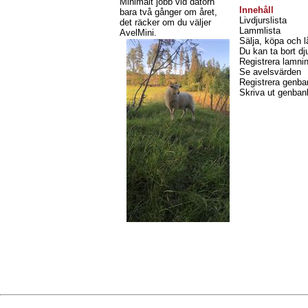
Minimalt jobb vid datorn
Innehåll
bara två gånger om året,
Livdjurslista
det räcker om du väljer
Lammlista
AvelMini.
Sälja, köpa och l
Du kan ta bort dj
Registrera lamni
Se avelsvärden
Registrera genba
Skriva ut genbank
Cloud: DeploymentDate:2026-07-30 16:38, Version:1.192.1, Build:02c4e07 Tr