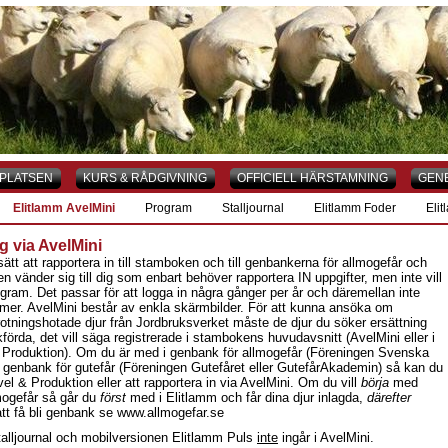
PLATSEN
KURS & RÅDGIVNING
OFFICIELL HÄRSTAMNING
GEN
Elitlamm AvelMini
Program
Stalljournal
Elitlamm Foder
Eli
g via AvelMini
sätt att rapportera in till stamboken och till genbankerna för allmogefår och
en vänder sig till dig som enbart behöver rapportera IN uppgifter, men inte vill
ogram. Det passar för att logga in några gånger per år och däremellan inte
mer. AvelMini består av enkla skärmbilder. För att kunna ansöka om
trotningshotade djur från Jordbruksverket måste de djur du söker ersättning
förda, det vill säga registrerade i stambokens huvudavsnitt (AvelMini eller i
 Produktion). Om du är med i genbank för allmogefår (Föreningen Svenska
r genbank för gutefår (Föreningen Gutefåret eller GutefårAkademin) så kan du
vel & Produktion eller att rapportera in via AvelMini. Om du vill
börja
med
mogefår så går du
först
med i Elitlamm och får dina djur inlagda,
därefter
tt få bli genbank se www.allmogefar.se
talljournal och mobilversionen Elitlamm Puls
inte
ingår i AvelMini.