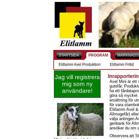
STARTSIDA
PROGRAM
MARKNADS
Elitlamm Avel Produktion
Elitlamm Fritid
Inrapporterin
Jag vill registrera
Avel Mini är ett 
mig som ny
gutefår. Produkt
användare!
ha ett fårdatapr
göra så mycket 
ersättning för u
för vara stambok
Elitlamm Avel &
Allmogefår) elle
välja antingen A
genbank för All
ansöker du om a
Observera att S