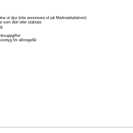
åna ut djur (inte annonsera ut på Marknadsplatsen)
ur som dött eller slaktats
ng
nksuppgifter
sintyg för allmogefår
im