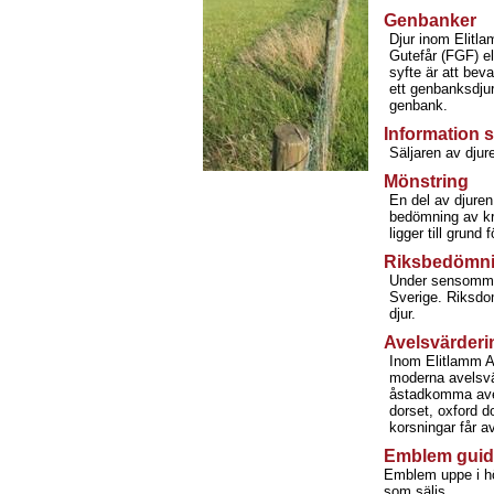
Genbanker
Djur inom Elitl
Gutefår (FGF) e
syfte är att bev
ett genbanksdjur
genbank.
Information s
Säljaren av djure
Mönstring
En del av djure
bedömning av kro
ligger till grun
Riksbedömn
Under sensommar
Sverige. Riksdom
djur.
Avelsvärderi
Inom Elitlamm Av
moderna avelsvä
åstadkomma avels
dorset, oxford d
korsningar får a
Emblem guida
Emblem uppe i hö
som säljs.