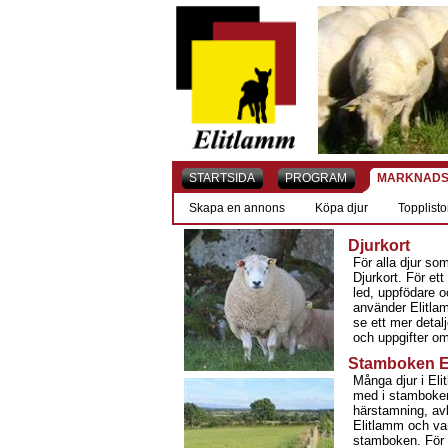
STARTSIDA
PROGRAM
MARKNADS
Skapa en annons
Köpa djur
Topplisto
Djurkort
För alla djur s
Djurkort. För et
led, uppfödare o
använder Elitlam
se ett mer detal
och uppgifter 
Stamboken E
Många djur i Eli
med i stamboken
härstamning, av
Elitlamm och va
stamboken. För 