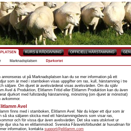
PLATSEN
KURS & RÅDGIVNING
OFFICIELL HÄRSTAMNING
GEN
r
Marknadsplatsen
Djurkortet
om annonseras ut på Marknadsplatsen kan du se mer information på ett
t djur som är med i stamboken visas uppgifter om ras, kull, härstamning i tre
ch säljare. Om djuret är avelsvärderat visas avelsvärden. Om du själv
m Avel & Produktion, Elitlamm Fritid eller Elitlamm Produktion kan du även
jerat djurkort med fullständig härstamning, mönstring (om djuret är mönstrat)
om avkommor.
litlamm Avel
tlamm finns med i stamboken, Elitlamm Avel. När du köper ett djur som är
 så ska säljaren skicka med ett härstamningsbevis som visar ras,
kommor och för vissa djur även avelsvärden. Det ska vara utskrivet ur
rje djur ska ha en elitlammskod. Svenska Fåravelsförbundet är huvudman för
mer information, kontakta
support@elitlamm.com