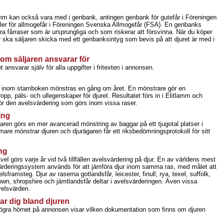
amm kan också vara med i genbank, antingen genbank för gutefår i Föreningen
ller för allmogefår i Föreningen Svenska Allmogefår (FSA). En genbanks
ara fårraser som är ursprungliga och som riskerar att försvinna. När du köper
 ska säljaren skicka med ett genbanksintyg som bevis på att djuret är med i
om säljaren ansvarar för
t ansvarar själv för alla uppgifter i fritexten i annonsen.
n inom stamboken mönstras en gång om året. En mönstrare gör en
pp, päls- och ullegenskaper för djuret. Resultatet förs in i Elitlamm och
d för den avelsvärdering som görs inom vissa raser.
ing
en görs en mer avancerad mönstring av baggar på ett tjugotal platser i
are mönstrar djuren och djurägaren får ett riksbedömningsprotokoll för sitt
ng
el görs varje år vid två tillfällen avelsvärdering på djur. En av världens mest
rderingssystem används för att jämföra djur inom samma ras, med målet att
framsteg. Djur av raserna gotlandsfår, leicester, finull, rya, texel, suffolk,
own, shropshire och jämtlandsfår deltar i avelsvärderingen. Även vissa
velsvärden.
r dig bland djuren
gra hörnet på annonsen visar vilken dokumentation som finns om djuren