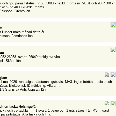
var och god parasitstatus. nr 68: 5000 kr exkl. moms nr 79, 81 och 90: 4500 kr
2 och 89: 4000 kr exkl. moms
 Eriksson, Örebro län
mm
 i under mars månad detta år.
elsson, Jämtlands län
amm
052,26058- svarta 26049.brokig övr-vita
dell, Skåne län
gglam
il-maj 2026, renrasiga, härstamningsbevis. MV3, ingen fotröta, sociala och
älsa. Elektronisk ID-märkning. Alla är h...
1:3 Stanislav Arih, Uppsala län
h en tacka Helsingefår
acka och tre tacklamm, 1 svart, 1 beige och 1 grå, säljes från MV-fri gård
arasitstatus. Alla friska och fina.