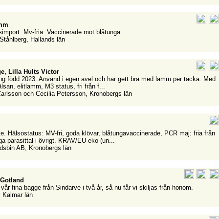
amm
dsimport. Mv-fria. Vaccinerade mot blåtunga.
 Ståhlberg, Hallands län
, Lilla Hults Victor
ling född 2023. Använd i egen avel och har gett bra med lamm per tacka. Med
lsan, elitlamm, M3 status, fri från f...
Carlsson och Cecilia Petersson, Kronobergs län
te. Hälsostatus: MV-fri, goda klövar, blåtungavaccinerade, PCR maj: fria från
 parasittal i övrigt. KRAV/EU-eko (un...
ndsbin AB, Kronobergs län
 Gotland
vår fina bagge från Sindarve i två år, så nu får vi skiljas från honom.
, Kalmar län