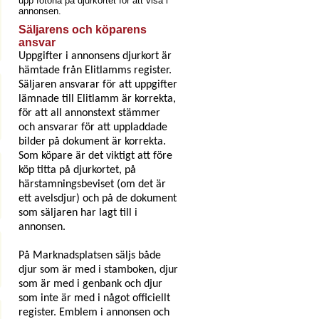
upp fotona på djurkortet för att visa i
annonsen.
Säljarens och köparens
ansvar
Uppgifter i annonsens djurkort är
hämtade från Elitlamms register.
Säljaren ansvarar för att uppgifter
lämnade till Elitlamm är korrekta,
för att all annonstext stämmer
och ansvarar för att uppladdade
bilder på dokument är korrekta.
Som köpare är det viktigt att före
köp titta på djurkortet, på
härstamningsbeviset (om det är
ett avelsdjur) och på de dokument
som säljaren har lagt till i
annonsen.
På Marknadsplatsen säljs både
djur som är med i stamboken, djur
som är med i genbank och djur
som inte är med i något officiellt
register. Emblem i annonsen och