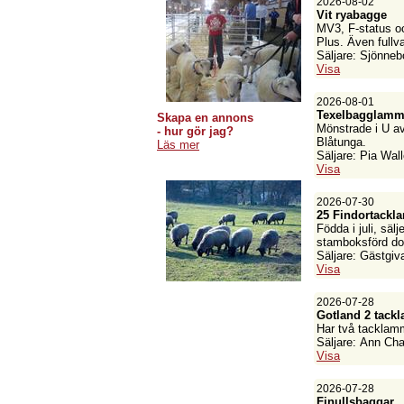
2026-08-02
Vit ryabagge
MV3, F-status o
Plus. Även fullva
Säljare: Sjönneb
Visa
2026-08-01
Texelbagglam
Skapa en annons
Mönstrade i U av
- hur gör jag?
Blåtunga.
Läs mer
Säljare: Pia Wal
Visa
2026-07-30
25 Findortackl
Födda i juli, säl
stamboksförd dor
Säljare: Gästgiv
Visa
2026-07-28
Gotland 2 tack
Har två tacklam
Säljare: Ann Cha
Visa
2026-07-28
Finullsbaggar