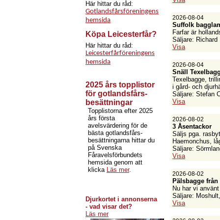
Här hittar du råd:
Gotlandsfårsföreningens
2026-08-04
hemsida
Suffolk baggl
Farfar är hollan
Köpa Leicesterfår?
Säljare: Richard
Här hittar du råd:
Visa
Leicesterfårföreningens
hemsida
2026-08-04
Snäll Texelbagge
Texelbagge, tril
2025 års topplistor
i gård- och djurhä
för gotlandsfårs-
Säljare: Stefan 
Visa
besättningar
Topplistorna efter 2025
års första
2026-08-02
avelsvärdering för de
3 Åsentackor
bästa gotlandsfårs-
Säljs pga. rasby
besättningarna hittar du
Haemonchus, låga
på Svenska
Säljare: Sörmla
Fåravelsförbundets
Visa
hemsida genom att
klicka
Läs mer
.
2026-08-02
Pälsbagge från
Nu har vi använt 
Säljare: Moshult
Djurkortet i annonserna
Visa
- vad visar det?
Läs mer