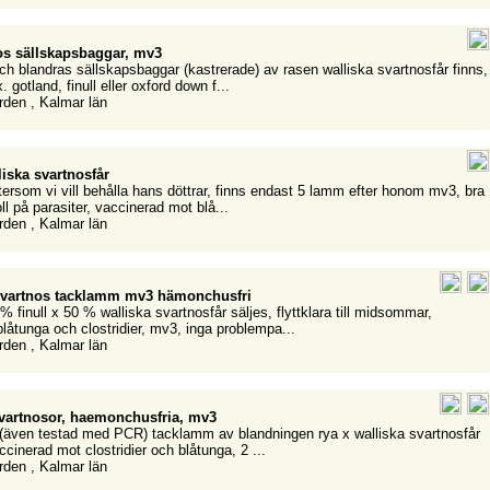
os sällskapsbaggar, mv3
ch blandras sällskapsbaggar (kastrerade) av rasen walliska svartnosfår finns,
 gotland, finull eller oxford down f...
rden , Kalmar län
iska svartnosfår
ftersom vi vill behålla hans döttrar, finns endast 5 lamm efter honom mv3, bra
ll på parasiter, vaccinerad mot blå...
rden , Kalmar län
a svartnos tacklamm mv3 hämonchusfri
 finull x 50 % walliska svartnosfår säljes, flyttklara till midsommar,
låtunga och clostridier, mv3, inga problempa...
rden , Kalmar län
svartnosor, haemonchusfria, mv3
(även testad med PCR) tacklamm av blandningen rya x walliska svartnosfår
accinerad mot clostridier och blåtunga, 2 ...
rden , Kalmar län