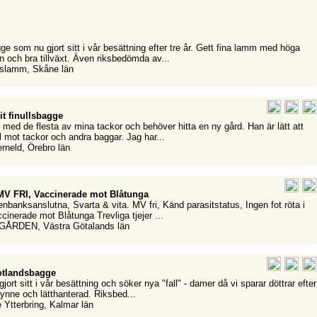
ge som nu gjort sitt i vår besättning efter tre år. Gett fina lamm med höga
 och bra tillväxt. Även riksbedömda av...
pslamm, Skåne län
vit finullsbagge
 med de flesta av mina tackor och behöver hitta en ny gård. Han är lätt att
l mot tackor och andra baggar. Jag har...
erneld, Örebro län
 MV FRI, Vaccinerade mot Blåtunga
enbanksanslutna, Svarta & vita. MV fri, Känd parasitstatus, Ingen fot röta i
cinerade mot Blåtunga Trevliga tjejer ...
GÅRDEN, Västra Götalands län
tlandsbagge
ort sitt i vår besättning och söker nya "fall" - damer då vi sparar döttrar efter
lynne och lätthanterad. Riksbed...
e Ytterbring, Kalmar län