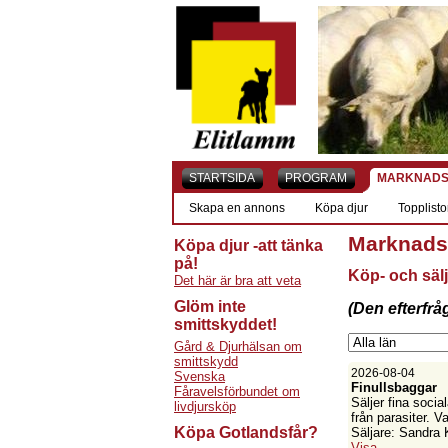
STARTSIDA
PROGRAM
MARKNADS
Skapa en annons
Köpa djur
Topplisto
Marknads
Köpa djur -att tänka
på!
Köp- och sälj
Det här är bra att veta
Glöm inte
(Den efterfrå
smittskyddet!
Gård & Djurhälsan om
smittskydd
2026-08-04
Svenska
Finullsbaggar
Fåravelsförbundet om
Säljer fina socia
livdjursköp
från parasiter. 
Köpa Gotlandsfår?
Säljare: Sandra 
Visa