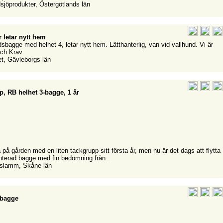
sjöprodukter, Östergötlands län
 letar nytt hem
dsbagge med helhet 4, letar nytt hem. Lätthanterlig, van vid vallhund. Vi är
och Krav.
et, Gävleborgs län
, RB helhet 3-bagge, 1 år
på gården med en liten tackgrupp sitt första år, men nu är det dags att flytta
nterad bagge med fin bedömning från...
pslamm, Skåne län
-bagge