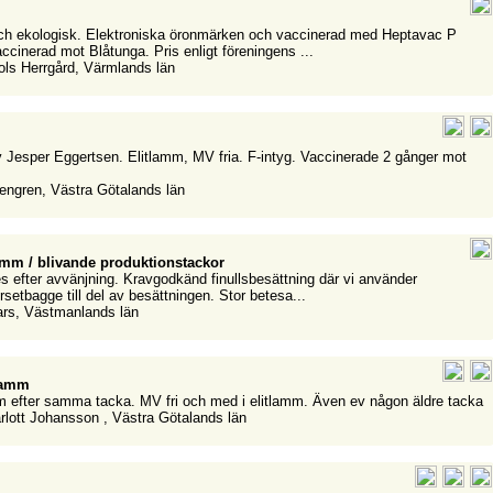
ch ekologisk. Elektroniska öronmärken och vaccinerad med Heptavac P
ccinerad mot Blåtunga. Pris enligt föreningens ...
ols Herrgård, Värmlands län
m
 Jesper Eggertsen. Elitlamm, MV fria. F-intyg. Vaccinerade 2 gånger mot
lengren, Västra Götalands län
amm / blivande produktionstackor
jes efter avvänjning. Kravgodkänd finullsbesättning där vi använder
setbagge till del av besättningen. Stor betesa...
ars, Västmanlands län
lamm
m efter samma tacka. MV fri och med i elitlamm. Även ev någon äldre tacka
rlott Johansson , Västra Götalands län