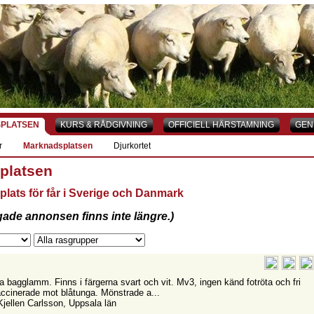
PLATSEN
KURS & RÅDGIVNING
OFFICIELL HÄRSTAMNING
GEN
r
Marknadsplatsen
Djurkortet
platsen
plats för får i Sverige och Danmark
gade annonsen finns inte längre.)
la bagglamm. Finns i färgerna svart och vit. Mv3, ingen känd fotröta och fri
Vaccinerade mot blåtunga. Mönstrade a...
Kjellen Carlsson, Uppsala län