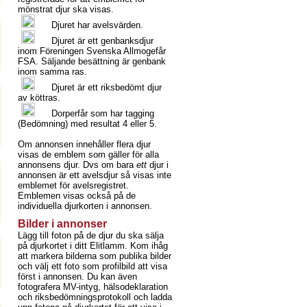
mönstrat djur ska visas.
Djuret har avelsvärden.
Djuret är ett genbanksdjur
inom Föreningen Svenska Allmogefår
FSA. Säljande besättning är genbank
inom samma ras.
Djuret är ett riksbedömt djur
av köttras.
Dorperfår som har tagging
(Bedömning) med resultat 4 eller 5.
Om annonsen innehåller flera djur
visas de emblem som gäller för alla
annonsens djur. Dvs om bara
ett
djur i
annonsen är ett avelsdjur så visas inte
emblemet för avelsregistret.
Emblemen visas också på de
individuella djurkorten i annonsen.
Bilder i annonser
Lägg till foton på de djur du ska sälja
på djurkortet i ditt Elitlamm. Kom ihåg
att markera bilderna som publika bilder
och välj ett foto som profilbild att visa
först i annonsen. Du kan även
fotografera MV-intyg, hälsodeklaration
och riksbedömningsprotokoll och ladda