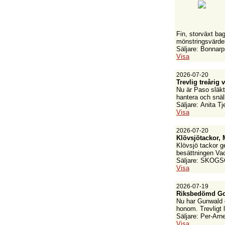
Fin, storväxt bag
mönstringsvärden
Säljare: Bonnar
Visa
2026-07-20
Trevlig treårig 
Nu är Paso släkt
hantera och snäl
Säljare: Anita Tj
Visa
2026-07-20
Klövsjötackor,
Klövsjö tackor g
besättningen Vac
Säljare: SKOGS
Visa
2026-07-19
Riksbedömd Go
Nu har Gunwald gj
honom. Trevligt 
Säljare: Per-Arn
Visa