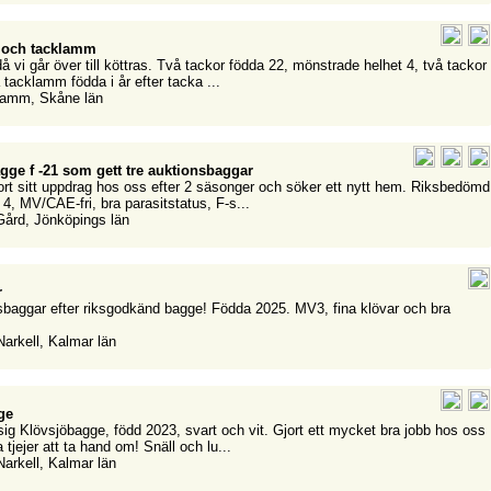
 och tacklamm
då vi går över till köttras. Två tackor födda 22, mönstrade helhet 4, två tackor
 tacklamm födda i år efter tacka ...
 Lamm, Skåne län
ge f -21 som gett tre auktionsbaggar
jort sitt uppdrag hos oss efter 2 säsonger och söker ett nytt hem. Riksbedömd
4, MV/CAE-fri, bra parasitstatus, F-s...
Gård, Jönköpings län
r
sbaggar efter riksgodkänd bagge! Födda 2025. MV3, fina klövar och bra
Narkell, Kalmar län
ge
sig Klövsjöbagge, född 2023, svart och vit. Gjort ett mycket bra jobb hos oss
tjejer att ta hand om! Snäll och lu...
Narkell, Kalmar län