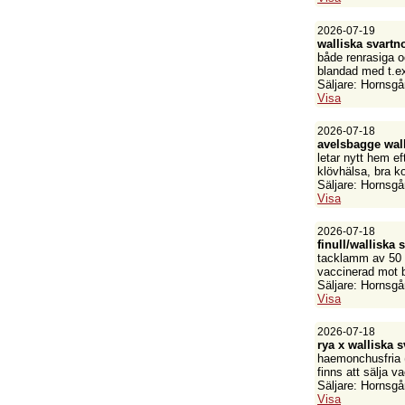
2026-07-19
walliska svartn
både renrasiga o
blandad med t.ex.
Säljare: Hornsgå
Visa
2026-07-18
avelsbagge wall
letar nytt hem e
klövhälsa, bra ko
Säljare: Hornsgå
Visa
2026-07-18
finull/wallisk
tacklamm av 50 %
vaccinerad mot b
Säljare: Hornsgå
Visa
2026-07-18
rya x walliska 
haemonchusfria 
finns att sälja v
Säljare: Hornsgå
Visa