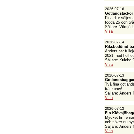
2026-07-16
Gotlandstackor
Fina djur säljes 
födda 25 och två
Säljare: Värsjö
Visa
2026-07-14
Riksbedömd bag
Anders har fullg
2021 med helhet 
Säljare: Kulebo 
Visa
2026-07-13
Gotlandsbagga
Två fina gotland
träckprov!
Säljare: Anders 
Visa
2026-07-13
Fin Klövsjöbag
Mycket fin renra
och söker nu nya 
Säljare: Anders 
Visa