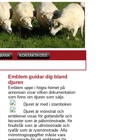
BANK
KONTAKTA OSS
Emblem guidar dig bland
djuren
Emblem uppe i högra hörnet på
annonsen visar vilken dokumentation
som finns om djuren som säljs.
Djuret är med i stamboken.
Djuret är mönstrat och
emblemet visas för gotlandsfår och
leicester som är pälsmönstrade, för
finullsfår som är ullmönstrade och
ryafår som är ryamönstrade. Alla
mönstringsuppgifter måste vara
registrerade för att emblemet för