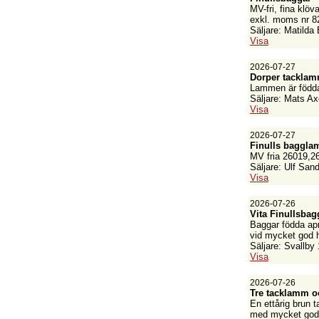
MV-fri, fina klö
exkl. moms nr 8
Säljare: Matilda
Visa
2026-07-27
Dorper tackla
Lammen är födda
Säljare: Mats Ax
Visa
2026-07-27
Finulls baggl
MV fria 26019,26
Säljare: Ulf San
Visa
2026-07-26
Vita Finullsba
Baggar födda apr
vid mycket god h
Säljare: Svallby 
Visa
2026-07-26
Tre tacklamm oc
En ettårig brun t
med mycket god p